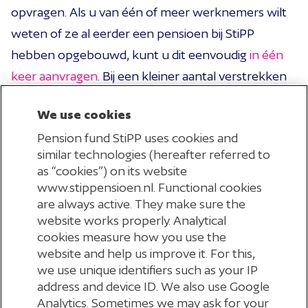
opvragen. Als u van één of meer werknemers wilt
weten of ze al eerder een pensioen bij StiPP
hebben opgebouwd, kunt u dit eenvoudig
in één
keer aanvragen
. Bij een kleiner aantal verstrekken
wij de gegevens per werknemer afzonderlijk.
We use cookies
Zo zorgt u ervoor dat uw werknemers het
Pension fund StiPP uses cookies and
pensioen in de juiste regeling opbouwen! En
similar technologies (hereafter referred to
as “cookies”) on its website
voorkomt u afwijkingen bij een mogelijke controle
www.stippensioen.nl. Functional cookies
in de toekomst.
are always active. They make sure the
website works properly. Analytical
cookies measure how you use the
Vraag het pensioenverleden op
website and help us improve it. For this,
we use unique identifiers such as your IP
address and device ID. We also use Google
Analytics. Sometimes we may ask for your
Meer informatie over hoe StiPP het