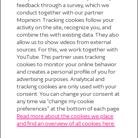
feedback through a survey, which we
pensioenverleden in 2024 controleert, vindt u in
conduct together with our partner
het nieuwsbericht ’
Vervolgbericht: controles
Mopinion. Tracking cookies follow your
pensioenverleden in 2024
’.
activity on the site, recognize you, and
combine this with existing data. They also
allow us to show videos from external
sources. For this, we work together with
YouTube. This partner uses tracking
cookies to monitor your online behavior
Terug naar nieuwsoverzicht
and creates a personal profile of you for
advertising purposes. Analytical and
tracking cookies are only used with your
consent. You can change your consent at
any time via “change my cookie
preferences” at the bottom of each page.
Read more about the cookies we place
© 2026 Stichting Pensioenfonds voor
and find an overview of all cookies here.
Personeelsdiensten