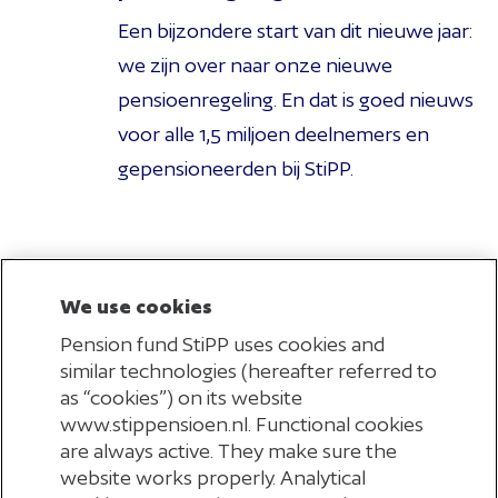
Een bijzondere start van dit nieuwe jaar:
we zijn over naar onze nieuwe
pensioenregeling. En dat is goed nieuws
voor alle 1,5 miljoen deelnemers en
gepensioneerden bij StiPP.
31
okt.
Nieuwe pensioenregeling
2025
We use cookies
nabestaanden vastgesteld
Pension fund StiPP uses cookies and
Alle uitgangspunten en percentages
similar technologies (hereafter referred to
van ons nabestaandenpensioen zijn
as “cookies”) on its website
bekend. Overlijd je als je nog pensioen bij
www.stippensioen.nl. Functional cookies
are always active. They make sure the
ons opbouwt? Dan ontvangt je partner
website works properly. Analytical
levenslang elk jaar 35% van het laatst