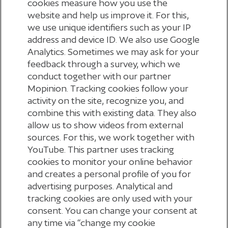
cookies measure how you use the
verdiende salaris. Je kinderen ontvangen
website and help us improve it. For this,
we use unique identifiers such as your IP
15% van het gemiddelde jaarsalaris tot zij
address and device ID. We also use Google
25 jaar worden.
Analytics. Sometimes we may ask for your
feedback through a survey, which we
conduct together with our partner
Mopinion. Tracking cookies follow your
activity on the site, recognize you, and
combine this with existing data. They also
1
2
3
4
5
6
7
8
9
10
11
allow us to show videos from external
sources. For this, we work together with
YouTube. This partner uses tracking
12
13
Volgende
cookies to monitor your online behavior
and creates a personal profile of you for
advertising purposes. Analytical and
tracking cookies are only used with your
consent. You can change your consent at
any time via “change my cookie