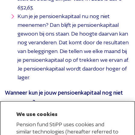
632,63.
Kun je je pensioenkapitaal nu nog niet
meenemen? Dan blijft je pensioenkapitaal
gewoon bij ons staan. De hoogte daarvan kan
nog veranderen. Dat komt door de resultaten
van beleggingen. Die tellen we elke maand bij
je pensioenkapitaal op of trekken we ervan af.
Je pensioenkapitaal wordt daardoor hoger of
lager.
Wanneer kun je jouw pensioenkapitaal nog niet
meenemen?
We use cookies
Je kunt je pensioenkapitaal nog niet meenemen als
Pension fund StiPP uses cookies and
het andere pensioenfonds wél gaat overstappen,
similar technologies (hereafter referred to
maar dat nog niet heeft gedaan. Ook hier geldt dat