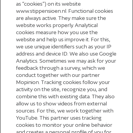
as “cookies”) on its website
je dit pensioen alleen kan meenemen als je
www.stippensioen.nl. Functional cookies
are always active. They make sure the
pensioen opbouwt bij het andere pensioenfonds of
website works properly. Analytical
een verzekeraar.
cookies measure how you use the
website and help us improve it. For this,
Wat als je jouw pensioenkapitaal nu nog niet kan
we use unique identifiers such as your IP
meenemen?
address and device ID. We also use Google
Dan hoef je niets te doen. Je kunt dit later alsnog
Analytics. Sometimes we may ask for your
feedback through a survey, which we
regelen, zodra het andere pensioenfonds is
conduct together with our partner
overgestapt.
Mopinion. Tracking cookies follow your
activity on the site, recognize you, and
Waar vind je meer informatie?
combine this with existing data. They also
Wil je meer weten over waardeoverdracht?
allow us to show videos from external
Bijvoorbeeld omdat je pensioen van een ander
sources. For this, we work together with
YouTube. This partner uses tracking
pensioenfonds wilt meenemen naar StiPP? Kijk dan
cookies to monitor your online behavior
op onze pagina
waardeoverdracht
.
and creates a personal profile of you for