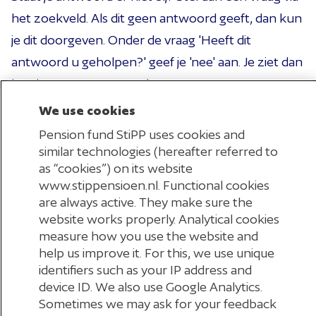
het zoekveld. Als dit geen antwoord geeft, dan kun
je dit doorgeven. Onder de vraag 'Heeft dit
antwoord u geholpen?' geef je 'nee' aan. Je ziet dan
hoe je contact met ons kunt opnemen.
We use cookies
Kunnen wij u helpen?
Pension fund StiPP uses cookies and
similar technologies (hereafter referred to
as “cookies”) on its website
www.stippensioen.nl. Functional cookies
are always active. They make sure the
website works properly. Analytical cookies
measure how you use the website and
help us improve it. For this, we use unique
Of maak een keuze:
identifiers such as your IP address and
Werknemers
Werkgevers
device ID. We also use Google Analytics.
Sometimes we may ask for your feedback