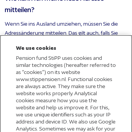
mitteilen?
Wenn Sie ins Ausland umziehen, müssen Sie die
Adressänderung mitteilen. Das gilt auch, falls Sie
bereits im Ausland wohnen und dort umziehen.
We use cookies
StiPP erhält keine automatische Benachrichtigung
Pension fund StiPP uses cookies and
von Umzügen im Ausland.
Hier können Sie die
similar technologies (hereafter referred to
Adressänderung vornehmen
. Bitte beachten Sie,
as “cookies”) on its website
dass das Formular in englischer Sprache
www.stippensioen.nl. Functional cookies
are always active. They make sure the
auszufüllen ist.
website works properly. Analytical
cookies measure how you use the
Muss ich meinen Partner anmelden?
website and help us improve it. For this,
we use unique identifiers such as your IP
Sie brauchen Ihren Partner nicht anzumelden. Im
address and device ID. We also use Google
Analytics. Sometimes we may ask for your
Falle Ihres Todes nimmt StiPP Kontakt mit Ihren