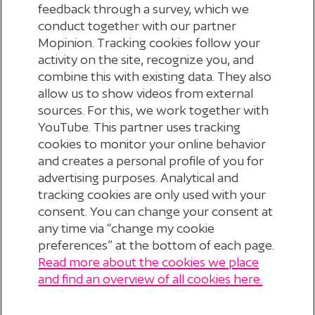
feedback through a survey, which we
Angehörigen auf.
conduct together with our partner
Mopinion. Tracking cookies follow your
activity on the site, recognize you, and
combine this with existing data. They also
allow us to show videos from external
sources. For this, we work together with
YouTube. This partner uses tracking
HABEN SIE EINE FRAGE ZU IHRER
cookies to monitor your online behavior
RENTE?
and creates a personal profile of you for
advertising purposes. Analytical and
tracking cookies are only used with your
consent. You can change your consent at
any time via “change my cookie
preferences” at the bottom of each page.
Read more about the cookies we place
© 2026 Stichting Pensioenfonds voor
and find an overview of all cookies here.
Personeelsdiensten
?