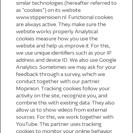
Implementatieplan
similar technologies (hereafter referred to
as “cookies”) on its website
In het
implementatieplan
staat hoe StiPP de
www.stippensioen.nl. Functional cookies
nieuwe pensioenregeling (technisch) uitvoerde. En
are always active. They make sure the
website works properly. Analytical
welke stappen StiPP heeft gezet om de nieuwe
cookies measure how you use the
pensioenregeling uit te voeren.
website and help us improve it. For this,
we use unique identifiers such as your IP
Communicatieplan
address and device ID. We also use Google
Analytics. Sometimes we may ask for your
feedback through a survey, which we
StiPP vindt het belangrijk om zorgvuldig te
conduct together with our partner
communiceren over de nieuwe pensioenregeling.
Mopinion. Tracking cookies follow your
Hoe we dat deden, staat in het
communicatieplan
.
activity on the site, recognize you, and
combine this with existing data. They also
allow us to show videos from external
sources. For this, we work together with
YouTube. This partner uses tracking
cookies to monitor your online behavior