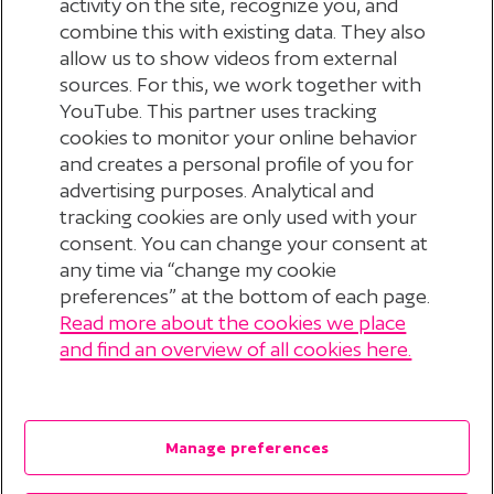
activity on the site, recognize you, and
Pensioen.
combine this with existing data. They also
allow us to show videos from external
sources. For this, we work together with
YouTube. This partner uses tracking
Controleer je gegevens in Mijn StiPP Pensioen
cookies to monitor your online behavior
and creates a personal profile of you for
advertising purposes. Analytical and
tracking cookies are only used with your
consent. You can change your consent at
any time via “change my cookie
preferences” at the bottom of each page.
Read more about the cookies we place
© 2026 Stichting Pensioenfonds voor
and find an overview of all cookies here.
Personeelsdiensten
?
Disclaimer
Manage preferences
Privacyverklaring