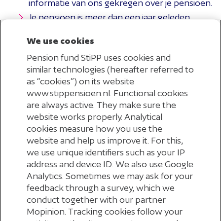
informatie van ons gekregen over je pensioen.
betalingsregeling afspreken? Dat kan. Neem
Je pensioen is meer dan een jaar geleden
contact met ons op.
afgekocht.
We use cookies
Ontvang je geen uitkering meer? Bijvoorbeeld
Kun je niet rondkomen met je nieuwe
Pension fund StiPP uses cookies and
similar technologies (hereafter referred to
omdat het wezenpensioen is gestopt of je je
pensioenbedrag? Dan kijken we of we de verlaging
as “cookies”) on its website
langzaam kunnen invoeren. Zo heb je tijd om
pensioen in een keer hebt afgekocht? Dan vragen
www.stippensioen.nl. Functional cookies
financieel aan het lagere bedrag te wennen.
we je het te veel ontvangen bedrag terug te
are always active. They make sure the
website works properly. Analytical
betalen.
cookies measure how you use the
Wat kun je zelf doen?
website and help us improve it. For this,
we use unique identifiers such as your IP
Zorg dat je gegevens bij ons kloppen
,
zodat wij je
address and device ID. We also use Google
pensioen goed kunnen berekenen. Controleer elk
Analytics. Sometimes we may ask for your
jaar op je pensioenoverzicht of je persoonlijke
feedback through a survey, which we
conduct together with our partner
gegevens kloppen en wijzig je contactgegevens als
Mopinion. Tracking cookies follow your
dat nodig is. Dit doe je eenvoudig via Mijn StiPP