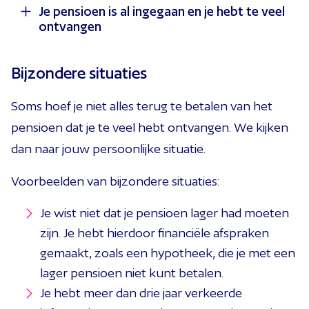
Ben je al met pensioen en blijkt uit onze
Je pensioen is al ingegaan en je hebt te veel
Pensioen
om je bijgewerkte kapitaal te zien. Alleen
ontvangen
berekening dat je te weinig hebt ontvangen? Dan
in uitzonderlijke gevallen wordt het kapitaal niet
verhogen we je pensioenuitkering direct. Het
aangepast.
Ben je al met pensioen en blijkt uit onze
Bijzondere situaties
verschil met eerdere uitbetalingen ontvang je
berekening dat je te veel pensioen hebt
alsnog.
Soms hoef je niet alles terug te betalen van het
ontvangen? Dan verlagen we je uitkering naar het
pensioen dat je te veel hebt ontvangen. We kijken
juiste bedrag en nemen we persoonlijk contact met
Voorbeeld
dan naar jouw persoonlijke situatie.
je op.
Je ontvangt € 50 per maand vanaf 1 januari. Op 1 juni
Voorbeelden van bijzondere situaties:
blijkt dat dit eigenlijk € 55 per maand had moeten
Terugbetalen als je te veel hebt ontvangen
Je wist niet dat je pensioen lager had moeten
zijn. Vanaf 1 juni ontvang je € 55 per maand én we
Normaal verrekenen we het te veel ontvangen
zijn. Je hebt hierdoor financiële afspraken
betalen eenmalig € 30 uit (zes maanden x € 5).
bedrag met je toekomstige pensioenuitkeringen. Je
gemaakt, zoals een hypotheek, die je met een
ontvangt dan tijdelijk een lager pensioen. Wil je
lager pensioen niet kunt betalen.
Je hebt meer dan drie jaar verkeerde
liever in één keer terugbetalen of een