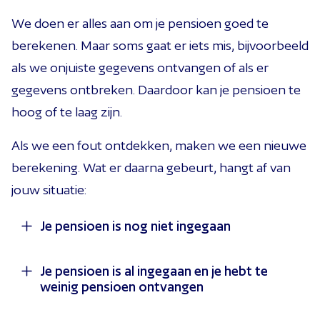
We doen er alles aan om je pensioen goed te
berekenen. Maar soms gaat er iets mis, bijvoorbeeld
als we onjuiste gegevens ontvangen of als er
gegevens ontbreken. Daardoor kan je pensioen te
hoog of te laag zijn.
Als we een fout ontdekken, maken we een nieuwe
berekening. Wat er daarna gebeurt, hangt af van
jouw situatie:
Je pensioen is nog niet ingegaan
Ben je nog niet met pensioen en is er een fout
Je pensioen is al ingegaan en je hebt te
weinig pensioen ontvangen
gemaakt in de berekening van je pensioenkapitaal?
Dan passen wij dit aan. Log in op
Mijn StiPP