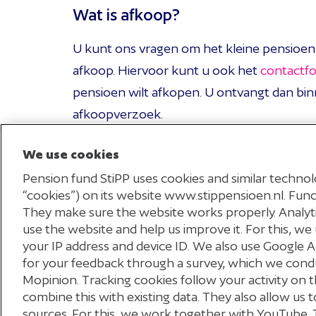
Wat is afkoop?
U kunt ons vragen om het kleine pensioe
afkoop. Hiervoor kunt u ook het
contactfo
pensioen wilt afkopen. U ontvangt dan bi
afkoopverzoek.
Meer weten?
We use cookies
Pension fund StiPP uses cookies and similar technolo
Bekijk de
veelgestelde vragen
of lees de
aa
“cookies”) on its website www.stippensioen.nl. Funct
They make sure the website works properly. Analy
use the website and help us improve it. For this, we 
Terug naar nieuwsoverzicht
your IP address and device ID. We also use Google 
for your feedback through a survey, which we cond
Mopinion. Tracking cookies follow your activity on t
combine this with existing data. They also allow us
sources. For this, we work together with YouTube. 