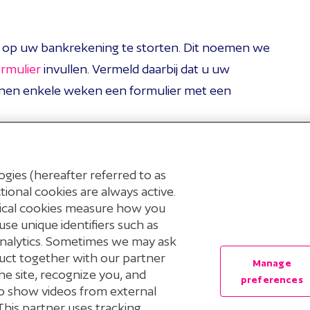
n op uw bankrekening te storten. Dit noemen we
rmulier
invullen. Vermeld daarbij dat u uw
nnen enkele weken een formulier met een
gies (hereafter referred to as
nvullende informatie over afkoop
.
ional cookies are always active.
tical cookies measure how you
use unique identifiers such as
Analytics. Sometimes we may ask
uct together with our partner
Manage
he site, recognize you, and
preferences
 to show videos from external
This partner uses tracking
© 2026 Stichting Pensioenfonds voor Personeelsdiensten