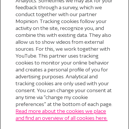
Analytics. Sometimes we may ask for your
feedback through a survey, which we
1
2
3
4
5
6
7
conduct together with our partner
Vorige
Mopinion. Tracking cookies follow your
activity on the site, recognize you, and
combine this with existing data. They also
8
9
10
11
12
13
14
15
16
17
allow us to show videos from external
sources. For this, we work together with
YouTube. This partner uses tracking
Volgende
cookies to monitor your online behavior
and creates a personal profile of you for
advertising purposes. Analytical and
tracking cookies are only used with your
consent. You can change your consent at
any time via “change my cookie
preferences” at the bottom of each page.
Read more about the cookies we place
© 2026 Stichting Pensioenfonds voor
and find an overview of all cookies here.
Personeelsdiensten