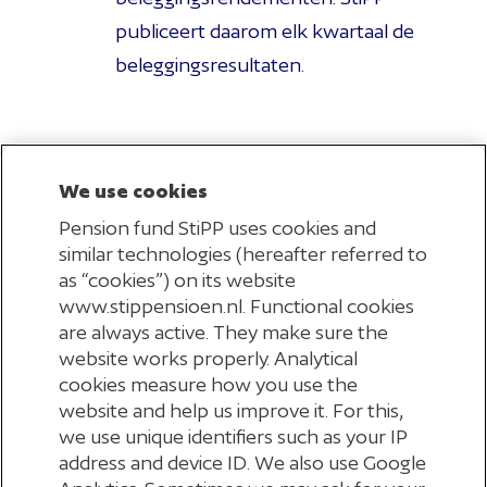
publiceert daarom elk kwartaal de
beleggingsresultaten.
6
sep
Vanaf maandag 9 september kunt u
We use cookies
2019
chatten met StiPP
Pension fund StiPP uses cookies and
Vanaf maandag 9 september kunt u
similar technologies (hereafter referred to
as “cookies”) on its website
chatten met StiPP. Op werkdagen van
www.stippensioen.nl. Functional cookies
9.00 tot 17.00 uur is er een
are always active. They make sure the
chatmedewerker beschikbaar.
website works properly. Analytical
cookies measure how you use the
website and help us improve it. For this,
we use unique identifiers such as your IP
address and device ID. We also use Google