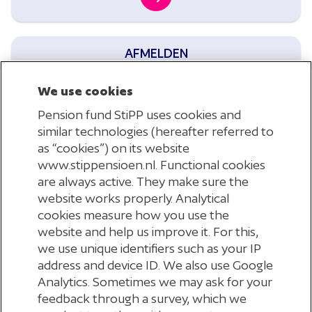
AFMELDEN
Lees wat je moet doen als een werknemer uit
We use cookies
dienst gaat
Pension fund StiPP uses cookies and
similar technologies (hereafter referred to
as “cookies”) on its website
www.stippensioen.nl. Functional cookies
are always active. They make sure the
website works properly. Analytical
cookies measure how you use the
website and help us improve it. For this,
we use unique identifiers such as your IP
address and device ID. We also use Google
NAAR MIJN
Analytics. Sometimes we may ask for your
PENSIOENADMINISTRATIE
feedback through a survey, which we