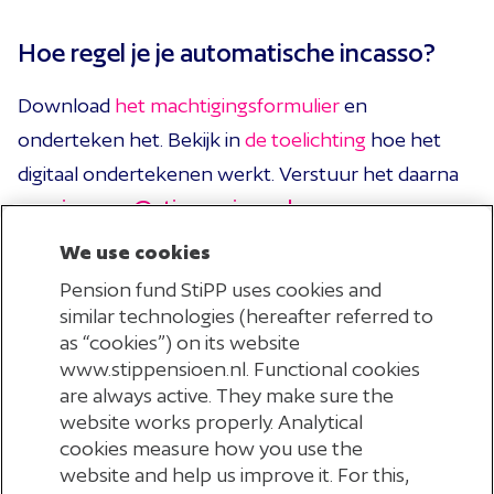
Hoe regel je je automatische incasso?
Download
het machtigingsformulier
en
onderteken het. Bekijk in
de toelichting
hoe het
digitaal ondertekenen werkt. Verstuur het daarna
naar
incasso@stippensioen.nl
.
We use cookies
Stuur je het liever per post? Stuur het formulier
Pension fund StiPP uses cookies and
dan naar:
similar technologies (hereafter referred to
as “cookies”) on its website
StiPP
www.stippensioen.nl. Functional cookies
Afdeling Incasso
are always active. They make sure the
Postbus 299
website works properly. Analytical
3700 AG Zeist
cookies measure how you use the
website and help us improve it. For this,