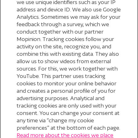
we use unique identifiers such as your IP
address and device ID. We also use Google
Bekijk het machtigingsformulier automatische
Analytics. Sometimes we may ask for your
incasso
feedback through a survey, which we
conduct together with our partner
Mopinion. Tracking cookies follow your
Automatische incasso stopzetten?
activity on the site, recognize you, and
combine this with existing data. They also
allow us to show videos from external
Je kunt op elk moment stoppen met de
Ben je het niet eens met een afschrijving?
sources. For this, we work together with
automatische incasso. Mail daarvoor
YouTube. This partner uses tracking
Je kunt deze tot 56 dagen na afschrijving laten
cookies to monitor your online behavior
naar
incasso@stippensioen.nl
.
Rekeningnummer wijzigen?
and creates a personal profile of you for
terugboeken via je bank.
advertising purposes. Analytical and
Gebruik je al automatische incasso, maar wil je het
tracking cookies are only used with your
rekeningnummer aanpassen? Vraag dan een
consent. You can change your consent at
any time via “change my cookie
nieuwe automatische incasso aan met het
preferences” at the bottom of each page.
machtigingsformulier. De incasso op je oude
Read more about the cookies we place