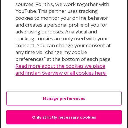
sources. For this, we work together with
YouTube. This partner uses tracking
cookies to monitor your online behavior
Terug naar nieuwsoverzicht
and creates a personal profile of you for
advertising purposes. Analytical and
tracking cookies are only used with your
consent. You can change your consent at
any time via “change my cookie
preferences” at the bottom of each page.
Read more about the cookies we place
© 2026 Stichting Pensioenfonds voor
and find an overview of all cookies here.
Personeelsdiensten
?
Disclaimer
Manage preferences
Privacyverklaring
Only strictly necessary cookies
Cookieverklaring