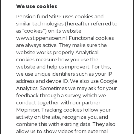
weten wij dat u voor deze periode(n) geen
We use cookies
gegevens aanlevert.
Pension fund StiPP uses cookies and
similar technologies (hereafter referred to
Verwacht u voor een heel jaar geen
as “cookies”) on its website
(premieplichtig) personeel in dienst te hebben?
www.stippensioen.nl. Functional cookies
are always active. They make sure the
Dan kunt u gebruik maken van de ‘Verklaring geen
website works properly. Analytical
personeel’. U vindt de verklaring in ‘Mijn
cookies measure how you use the
Pensioenadministratie’. U kunt de verklaring via het
website and help us improve it. For this,
we use unique identifiers such as your IP
contactformulier aan ons toesturen.
address and device ID. We also use Google
Analytics. Sometimes we may ask for your
Hulp nodig?
feedback through a survey, which we
conduct together with our partner
Heeft u hulp nodig bij het aanleveren van de juiste
Mopinion. Tracking cookies follow your
loongegevens van uw werknemers? Op de pagina
activity on the site, recognize you, and
'
Aanlevering maandelijkse gegevens
' vindt u alle
combine this with existing data. They also
informatie die u kan helpen.
allow us to show videos from external