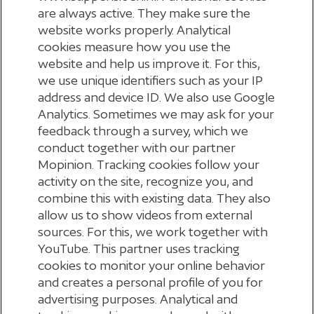
are always active. They make sure the
website works properly. Analytical
Chat
cookies measure how you use the
website and help us improve it. For this,
we use unique identifiers such as your IP
Op werkdagen van
8:30 tot 17:00 uur
kun je
Formulier of document digitaal sturen
address and device ID. We also use Google
chatten met onze Klantenservice. Zo krijg je snel en
Analytics. Sometimes we may ask for your
feedback through a survey, which we
Klik
hier
om een formulier of document digitaal te
makkelijk antwoord.
Klacht melden
conduct together with our partner
sturen.
Mopinion. Tracking cookies follow your
Je kunt via
het klachtenformulier
je klacht melden.
Postadres
Klik rechtsonder op het blauwe rondje ‘Wilt u
activity on the site, recognize you, and
combine this with existing data. They also
Bekijk
hier
de klachtenprocedure.
chatten?’ en vul je naam en je vraag in. Je wordt dan
allow us to show videos from external
Administratie
Klantenservice
verbonden met een medewerker.
sources. For this, we work together with
Stichting Pensioenfonds voor Personeelsdiensten
YouTube. This partner uses tracking
De Klantenservice is telefonisch bereikbaar via 030
cookies to monitor your online behavior
(StiPP)
Ask your question in English
Zie je geen blauw rondje? Dan is er geen
and creates a personal profile of you for
277 56 90 op werkdagen tussen 8:30 en 17:00 uur.
Postbus 299
medewerker beschikbaar. Probeer het later nog
advertising purposes. Analytical and
You can use the
English contact form
to ask your
3700 AG Zeist