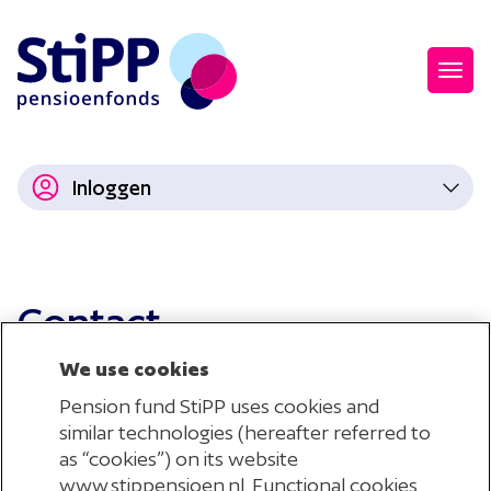
Inloggen
Contact
We use cookies
Om u beter van dienst te kunnen zijn, willen we
Pension fund StiPP uses cookies and
similar technologies (hereafter referred to
graag weten waar uw vraag over gaat.
as “cookies”) on its website
www.stippensioen.nl. Functional cookies