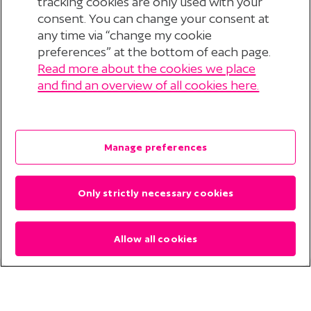
tracking cookies are only used with your
eens.
question in English. E-mails in English, Polish and
consent. You can change your consent at
any time via “change my cookie
German can only be answered in Dutch. If you like,
Bestuursbureau
preferences” at the bottom of each page.
you can visit the
English
,
Polski
or
Deutsche
Stichting Pensioenfonds voor Personeelsdiensten
Read more about the cookies we place
© 2026 Stichting Pensioenfonds voor
and find an overview of all cookies here.
webpages, or call Customer Services at (+31) (
0)30
(StiPP)
Personeelsdiensten
?
277 56 90.
Postbus 434
Disclaimer
3700 AK Zeist
Manage preferences
Privacyverklaring
Only strictly necessary cookies
Cookieverklaring
Cookie Preferences
Allow all cookies
Contact