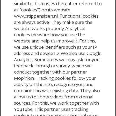
similar technologies (hereafter referred to
as “cookies”) on its website
Laat ons uiterlijk
één maand voor je gewenste
www.stippensioen.nl. Functional cookies
pensioendatum
weten welke keuze je maakt. Heb
are always active. They make sure the
je gekozen voor een andere aanbieder? Stuur dan
website works properly. Analytical
de ondertekende offerte naar ons via
het
cookies measure how you use the
website and help us improve it. For this,
contactformulier
. Zodra wij de offerte hebben
we use unique identifiers such as your IP
ontvangen, maken wij jouw kapitaal over naar de
address and device ID. We also use Google
gekozen aanbieder.
Analytics. Sometimes we may ask for your
feedback through a survey, which we
Ontvangen wij geen keuze of offerte? Dan regelen
conduct together with our partner
Mopinion. Tracking cookies follow your
wij automatisch een
variabel pensioen met weinig
activity on the site, recognize you, and
beleggingsrisico bij StiPP
voor je.
combine this with existing data. They also
allow us to show videos from external
sources. For this, we work together with
YouTube. This partner uses tracking
Terug naar ‘Definitieve keuze op
cookies to monitor your online behavior