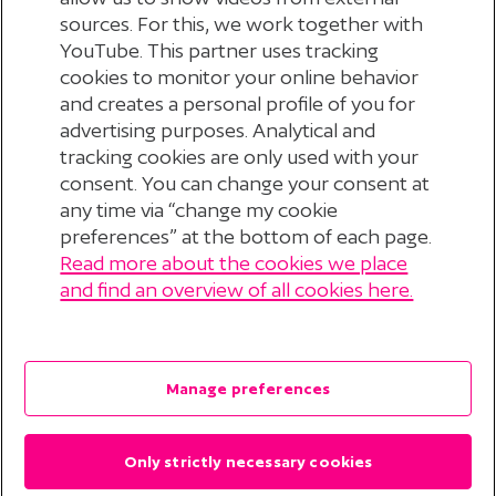
een gespecialiseerde partij die ons elk
kwartaal
sources. For this, we work together with
YouTube. This partner uses tracking
verslag
uitbrengt. In het
MVB-jaarverslag
lees
je
cookies to monitor your online behavior
meer over deze activiteiten.
and creates a personal profile of you for
advertising purposes. Analytical and
tracking cookies are only used with your
consent. You can change your consent at
any time via “change my cookie
preferences” at the bottom of each page.
Read more about the cookies we place
© 2026 Stichting Pensioenfonds voor
and find an overview of all cookies here.
Personeelsdiensten
?
Disclaimer
Manage preferences
Privacyverklaring
Only strictly necessary cookies
Cookieverklaring