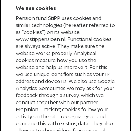
maatschappij of goed bestuur) we hebben
We use cookies
gestemd. Meer informatie hierover staat in het
Pension fund StiPP uses cookies and
MVB-jaarverslag
.
similar technologies (hereafter referred to
as “cookies”) on its website
www.stippensioen.nl. Functional cookies
In gesprek
are always active. They make sure the
website works properly. Analytical
In sommige situaties
gaan we in
cookies measure how you use the
gesprek
(‘engagement’)
met bedrijven waarin we
website and help us improve it. For this,
beleggen.
Dat doen we als een bedrijf te weinig
we use unique identifiers such as your IP
address and device ID. We also use Google
aandacht heeft voor milieu, maatschappij, bestuur
Analytics. Sometimes we may ask for your
of arbeidsomstandigheden. Wij vinden een goed
feedback through a survey, which we
gesprek belangrijker dan bedrijven uitsluiten, tenzij
conduct together with our partner
Mopinion. Tracking cookies follow your
de wet
ons
dat verplicht. Ons belangrijkste
activity on the site, recognize you, and
gespreksonderwerp is klimaatactie
en goed
combine this with existing data. They also
bestuur
. Deze gesprekken worden geregeld door
allow us to show videos from external