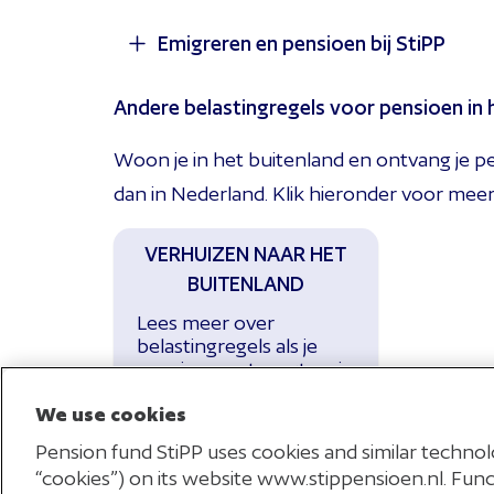
overgezet naar de Registratie Niet-in
Emigreren en pensioen bij StiPP
buitenland? Geef je nieuwe adres door 
Heb je tussen je 15e en je AOW-leeftij
automatisch door. Je kunt je buitenla
gewerkt? Dan krijg je minder AOW. Je k
Andere belastingregels voor pensioen in 
StiPP Pensioen
.
informatie vind je op de website van 
Emigreer je naar het buitenland? Dan
Woon je in het buitenland en ontvang je p
of gedetacheerde in Nederland. Dit b
dan in Nederland. Klik hieronder voor meer 
StiPP.
VERHUIZEN NAAR HET
Ga je voor je werk in het bui
BUITENLAND
Lees meer over
Dan kun je misschien een detacherings
belastingregels als je
pensioen ontvangt en in
werkgever dat je tijdelijk in het buit
het buitenland woont.
je aanvragen bij de
Sociale Verzekerin
We use cookies
pensioen bij ons opbouwen en verande
Pension fund StiPP uses cookies and similar technolo
“cookies”) on its website www.stippensioen.nl. Funct
voor jou geregeld is. Meer informatie 