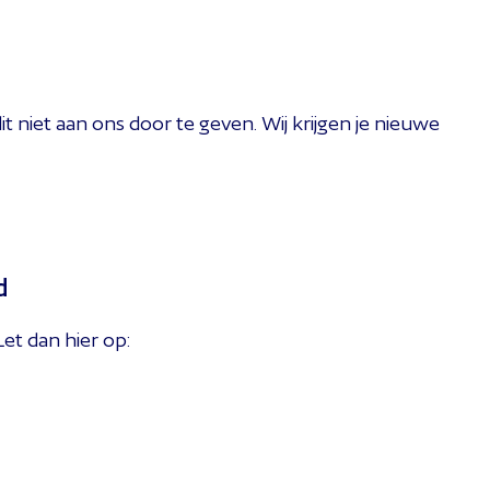
t niet aan ons door te geven. Wij krijgen je nieuwe
vangen? Pas dan je postadres aan via
Mijn StiPP
d
Let dan hier op:
f je dan uit bij je gemeente. Je gegevens worden