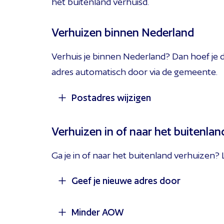
het buitenland verhuisd.
Verhuizen binnen Nederland
Verhuis je binnen Nederland? Dan hoef je di
adres automatisch door via de gemeente.
Postadres wijzigen
Wil je je post op een ander adres ont
Verhuizen in of naar het buitenlan
Pensioen
.
Ga je in of naar het buitenland verhuizen? 
Geef je nieuwe adres door
Minder AOW
Verhuis je naar het buitenland? Schrij