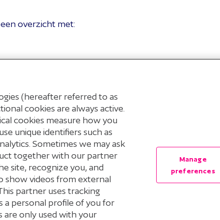
uatie veranderen en gevolgen hebben voor je
 huur- of zorgtoeslag. Denk daarom goed na
j een overzicht met:
contact op met
het UWV
voor meer informatie.
voor jou betekent.
OW-datum? Dan betaal je relatief veel belasting.
opbedrag ontvangt
melijk minder belasting over je inkomen. Meer
nst.nl
.
gies (hereafter referred to as
ional cookies are always active.
tical cookies measure how you
van ons? Dan moet jij als ouder of voogd de
use unique identifiers such as
to afkoopbedrag op bij ‘AOW, pensioen, lijfrente
Analytics. Sometimes we may ask
e onder de loonheffing vallen’.
uct together with our partner
Manage
he site, recognize you, and
preferences
 to show videos from external
This partner uses tracking
© 2026 Stichting Pensioenfonds voor Personeelsdiensten
 a personal profile of you for
s are only used with your
Privacyverklaring
Cookieverklaring
Cookie Preferenc