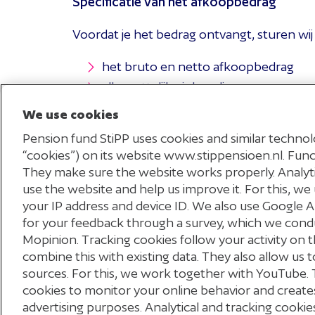
Specificatie van het afkoopbedrag
Afkoop kan dus je financiële sit
toeslagen of uitkeringen, zoals
Voordat je het bedrag ontvangt, sturen wi
voordat je akkoord gaat. Neem 
het bruto en netto afkoopbedrag
Zo weet je zeker wat de afkoop 
alle wettelijke inhoudingen
Vindt de afkoop plaats vóór je A
de bankrekening waarop je het afko
We use cookies
Vanaf je AOW-datum betaal je na
informatie vind je op
Belastingdie
Pension fund StiPP uses cookies and similar technolo
Belastingaangifte bij wezenpensioen
“cookies”) on its website www.stippensioen.nl. Funct
They make sure the website works properly. Analy
Heeft je kind recht op een wezenpensioen 
use the website and help us improve it. For this, we 
inkomstenbelasting aangeven. Geef het bru
your IP address and device ID. We also use Google 
en andere uitkeringen en afkoopsommen di
for your feedback through a survey, which we cond
Mopinion. Tracking cookies follow your activity on t
combine this with existing data. They also allow us
sources. For this, we work together with YouTube. 
cookies to monitor your online behavior and creates
advertising purposes. Analytical and tracking cookie
Disclaimer